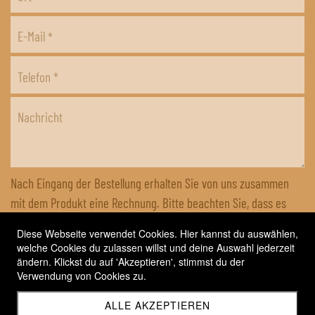
E-Mail
*
Telefon
*
Nachricht
Nach Eingang der Bestellung erhalten Sie von uns zusammen
mit dem Produkt eine Rechnung. Bitte beachten Sie, dass es
sich um eine kostenpflichtige Bestellung handelt. Zuzüglich zum
Diese Webseite verwendet Cookies. Hier kannst du auswählen,
Warenwert verrechnen wir CHF 9.– für Verpackung und Versand
welche Cookies du zulassen willst und deine Auswahl jederzeit
innerhalb der Schweiz. Die Rechnung kann via TWINT oder
ändern. Klickst du auf 'Akzeptieren', stimmst du der
Verwendung von Cookies zu.
Bankverbindung beglichen werden.
*
Ich stimme zu
ALLE AKZEPTIEREN