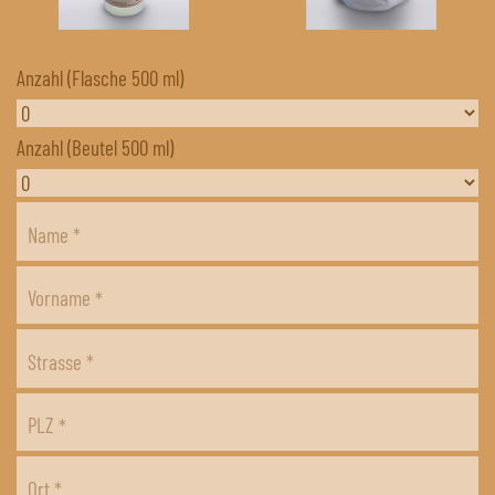
Anzahl (Flasche 500 ml)
Anzahl (Beutel 500 ml)
Name
*
Vorname
*
Strasse
*
PLZ
*
Ort
*